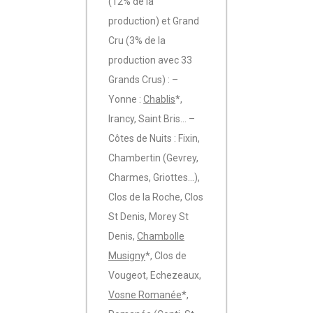
(12% de la
production) et Grand
Cru (3% de la
production avec 33
Grands Crus) : –
Yonne :
Chablis
*,
Irancy, Saint Bris… –
Côtes de Nuits : Fixin,
Chambertin (Gevrey,
Charmes, Griottes…),
Clos de la Roche, Clos
St Denis, Morey St
Denis,
Chambolle
Musigny
*, Clos de
Vougeot, Echezeaux,
Vosne Romanée
*,