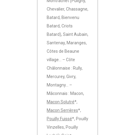
Montrachet (Puligny,
Chevalier, Chassagne,
Batard, Bienvenu
Batard, Criots
Batard), Saint Aubain,
Santenay, Maranges,
Côtes de Beaune
village… – Côte
Châlonnaise : Rully,
Mercurey, Givry,
Montagny… –
Mâconnais : Macon,
Macon Solutré
*,
Macon Serrières
*,
Pouilly Fuissé
*, Pouilly
Vinzelles, Pouilly