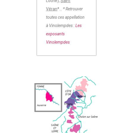
Loché),
Saint
Véran
*…
* Retrouver
toutes ces appellation
à Vinolempdes :
Les
exposants
Vinolempdes