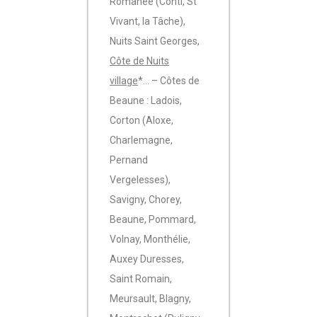
Romanée (Conti, St
Vivant, la Tâche),
Nuits Saint Georges,
Côte de Nuits
village
*… – Côtes de
Beaune : Ladois,
Corton (Aloxe,
Charlemagne,
Pernand
Vergelesses),
Savigny, Chorey,
Beaune, Pommard,
Volnay, Monthélie,
Auxey Duresses,
Saint Romain,
Meursault, Blagny,